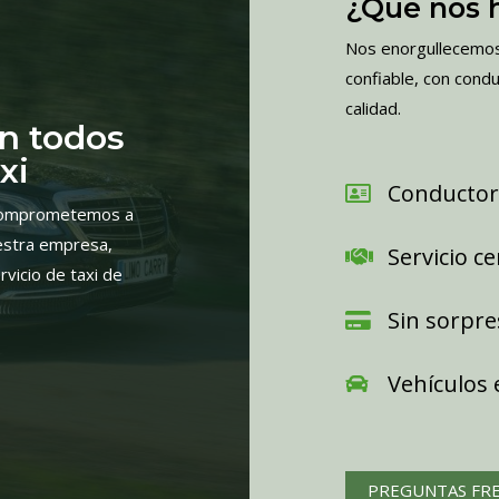
¿Qué nos 
Nos enorgullecemos
confiable, con cond
calidad.
n todos
xi
Conductor
 comprometemos a
uestra empresa,
Servicio c
vicio de taxi de
Sin sorpre
Vehículos
PREGUNTAS FR